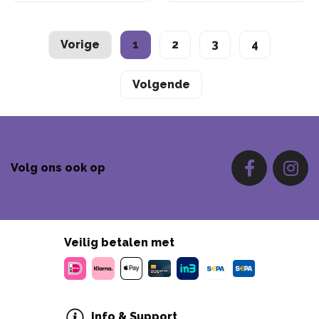
Vorige
1
2
3
4
Volgende
Volg ons ook op
Veilig betalen met
Info & Support