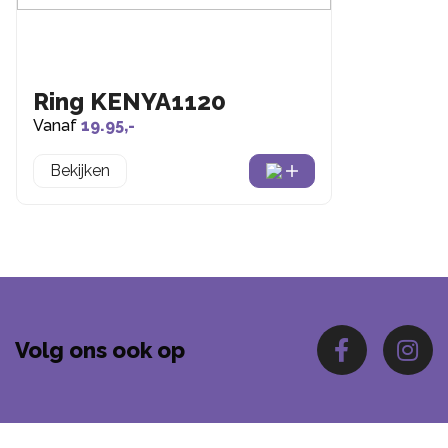
Ring KENYA1120
Vanaf
19.95,-
Bekijken
Volg ons ook op