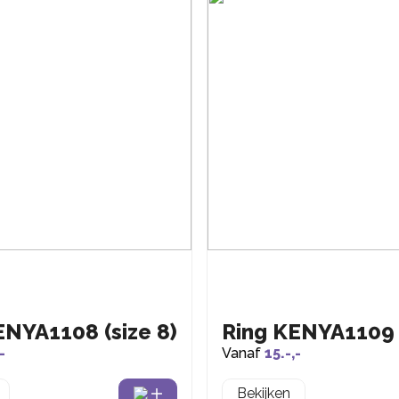
ENYA1108 (size 8)
Ring KENYA1109 (
-
Vanaf
15.-,-
Bekijken