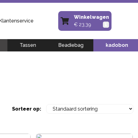
Winkelwagen
Klantenservice
€
23,39
1
Tassen
Beadiebag
kadobon
Sorteer op: