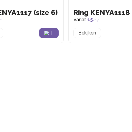
ENYA1117 (size 6)
Ring KENYA1118 (
-
Vanaf
15.-,-
Bekijken