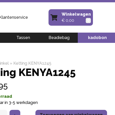
Winkelwagen
Klantenservice
€
0,00
0
Tassen
Beadiebag
kadobon
nkel
»
Ketting KENYA1245
ting KENYA1245
95
rraad
ar in 3-5 werkdagen
Toevoegen aan winkelwagen