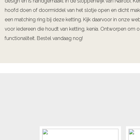
design en is handgemaakt in de sloppenwijk van Nairobi, Keni
hoofd doen of doormiddel van het slotje open en dicht make
een matching ring bij deze ketting. Kijk daarvoor in onze web
voor iedereen die houdt van ketting, kenia. Ontworpen om op 
functionaliteit. Bestel vandaag nog!