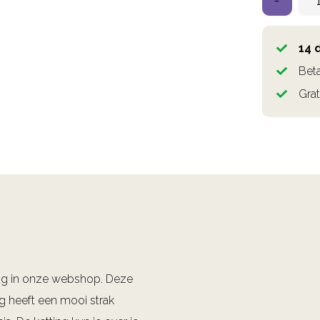
-
14 
Beta
Grat
ng in onze webshop. Deze
ng heeft een mooi strak