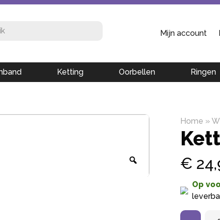
Mijn account
mband
Ketting
Oorbellen
Ringen
Home
»
Wi
Ket
€
24,
Op voo
leverba