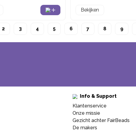
Bekijken
2
3
4
5
6
7
8
9
Info & Support
Klantenservice
Onze missie
Gezicht achter FairBeads
De makers