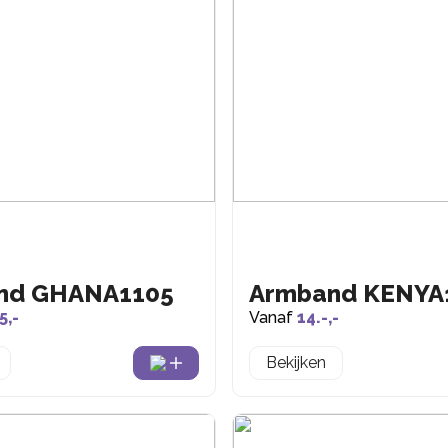
nd GHANA1105
Armband KENYA
5,-
Vanaf
14.-,-
Bekijken