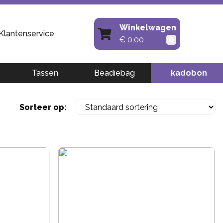
Winkelwagen
Klantenservice
€
0,00
0
Tassen
Beadiebag
kadobon
Sorteer op: