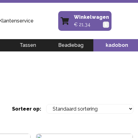
Winkelwagen
Klantenservice
€
21,34
1
Tassen
Beadiebag
kadobon
Sorteer op: