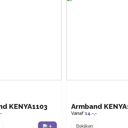
nd KENYA1103
Armband KENYA
-
Vanaf
14.-,-
Bekijken