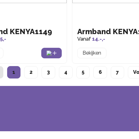
nd KENYA1149
Armband KENYA
5,-
Vanaf
14.-,-
Bekijken
1
2
3
4
5
6
7
V